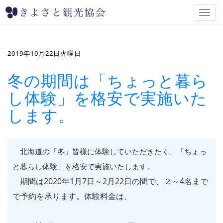
T
o
g
g
l
2019年10月22日火曜日
e
n
冬の期間は「ちょっと暮ら
a
し体験」を格安で実施いた
v
i
します。
g
a
t
i
北海道の「冬」皆様に体験していただきたく、「ちょっ
o
n
と暮らし体験」を格安で実施いたします。
期間は
2020
年
1
月
7
日～
2
月
22
日の間で、２～
4
名まで
で予約を承ります。体験料金は、