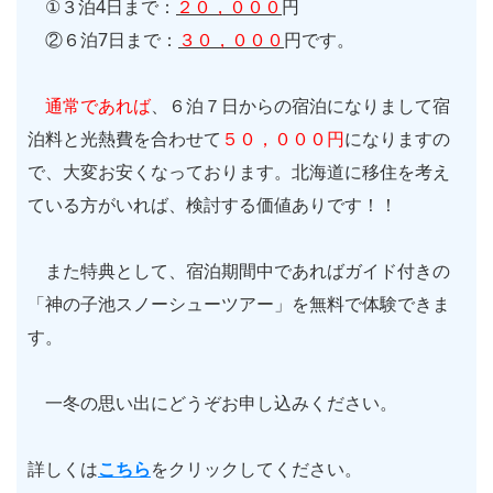
①３泊
4
日まで：
２０，０００
円
②６泊7日まで：
３０，０００
円です。
通常であれば
、６泊７日からの宿泊になりまして宿
泊料と光熱費を合わせて
５０，０００円
になりますの
で、大変お安くなっております。北海道に移住を考え
ている方がいれば、検討する価値ありです！！
また特典として、宿泊期間中であればガイド付きの
「神の子池スノーシューツアー」を無料で体験できま
す。
一冬の思い出にどうぞお申し込みください。
詳しくは
こちら
をクリックしてください。