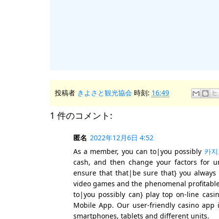
投稿者
きよさと観光協会
時刻:
16:49
1 件のコメント:
匿名
2022年12月6日 4:52
As a member, you can to|you possibly
카지
cash, and then change your factors for un
ensure that that|be sure that} you always 
video games and the phenomenal profitable o
to|you possibly can} play top on-line cas
Mobile App. Our user-friendly casino app i
smartphones, tablets and different units.