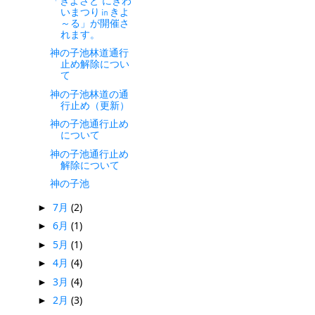
「きよさと にぎわ
いまつり㏌きよ
～る」が開催さ
れます。
神の子池林道通行
止め解除につい
て
神の子池林道の通
行止め（更新）
神の子池通行止め
について
神の子池通行止め
解除について
神の子池
7月
(2)
►
6月
(1)
►
5月
(1)
►
4月
(4)
►
3月
(4)
►
2月
(3)
►