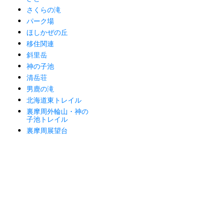
さくらの滝
パーク場
ほしかぜの丘
移住関連
斜里岳
神の子池
清岳荘
男鹿の滝
北海道東トレイル
裏摩周外輪山・神の
子池トレイル
裏摩周展望台