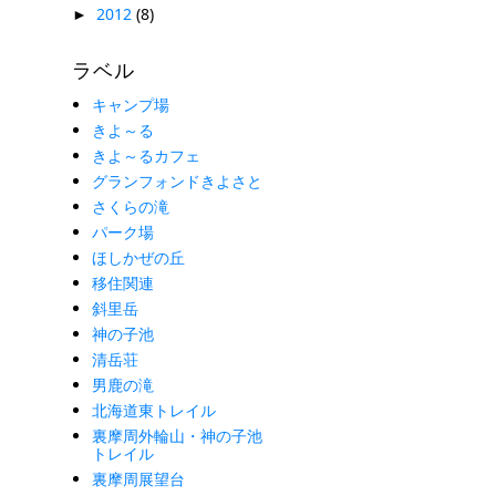
2012
(8)
►
ラベル
キャンプ場
きよ～る
きよ～るカフェ
グランフォンドきよさと
さくらの滝
パーク場
ほしかぜの丘
移住関連
斜里岳
神の子池
清岳荘
男鹿の滝
北海道東トレイル
裏摩周外輪山・神の子池
トレイル
裏摩周展望台