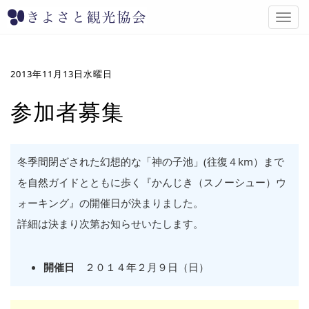
T
o
g
g
l
2013年11月13日水曜日
e
n
参加者募集
a
v
i
g
冬季間閉ざされた幻想的な「神の子池」(往復４km）まで
a
を自然ガイドとともに歩く『かんじき（スノーシュー）ウ
t
i
ォーキング』の開催日が決まりました。
o
詳細は決まり次第お知らせいたします。
n
開催日
２０１４年２月９日（日）