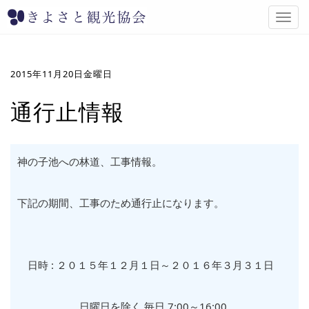
T
o
g
g
l
2015年11月20日金曜日
e
n
通行止情報
a
v
i
g
神の子池への林道、工事情報。
a
t
i
下記の期間、工事のため通行止になります。
o
n
日時 : ２０１５年１２月１日～２０１６年３月３１日
日曜日を除く 毎日 7:00～16:00