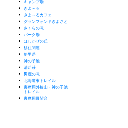
キャンプ場
きよ～る
きよ～るカフェ
グランフォンドきよさと
さくらの滝
パーク場
ほしかぜの丘
移住関連
斜里岳
神の子池
清岳荘
男鹿の滝
北海道東トレイル
裏摩周外輪山・神の子池
トレイル
裏摩周展望台