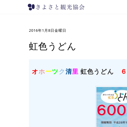
2016年1月8日金曜日
虹色うどん
オ
ホ
ー
ツ
ク
清
里
虹色うどん
６