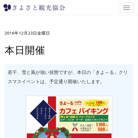
T
o
g
g
l
2016年12月23日金曜日
e
n
本日開催
a
v
i
g
若干、雪と風が強い状態ですが、本日の「きよ～る」クリ
a
スマスイベントは、予定通り開催いたします。
t
i
o
n