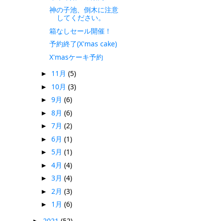
神の子池、倒木に注意
してください。
箱なしセール開催！
予約終了(X'mas cake)
X'masケーキ予約
11月
(5)
►
10月
(3)
►
9月
(6)
►
8月
(6)
►
7月
(2)
►
6月
(1)
►
5月
(1)
►
4月
(4)
►
3月
(4)
►
2月
(3)
►
1月
(6)
►
2021
(52)
►