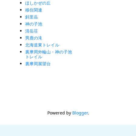
ほしかぜの丘
移住関連
斜里岳
神の子池
清岳荘
男鹿の滝
北海道東トレイル
裏摩周外輪山・神の子池
トレイル
裏摩周展望台
Powered by
Blogger
.