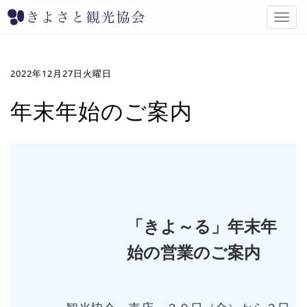
T
o
g
g
l
2022年12月27日火曜日
e
n
年末年始のご案内
a
v
i
g
a
t
i
o
「きよ～る」年末年
n
始の営業のご案内