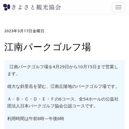
T
o
g
g
l
2023年3月17日金曜日
e
n
江南パークゴルフ場
a
v
i
g
江南パークゴルフ場を4月29日から10月15日まで営業し
a
ます。
t
i
雄大な斜里岳を望む、江南丘陵地のパークゴルフ場です。
o
n
Ａ・Ｂ・Ｃ・Ｄ・Ｅ・Ｆの6コース、全54ホールの公益社
団法人日本パークゴルフ協会公認コースです。
利用時間は午前8時～午後6時