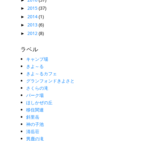
2015
(37)
►
2014
(1)
►
2013
(6)
►
2012
(8)
►
ラベル
キャンプ場
きよ～る
きよ～るカフェ
グランフォンドきよさと
さくらの滝
パーク場
ほしかぜの丘
移住関連
斜里岳
神の子池
清岳荘
男鹿の滝