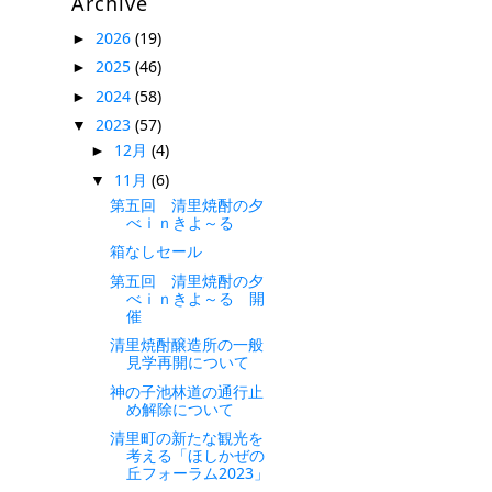
Archive
2026
(19)
►
2025
(46)
►
2024
(58)
►
2023
(57)
▼
12月
(4)
►
11月
(6)
▼
第五回 清里焼酎の夕
べｉｎきよ～る
箱なしセール
第五回 清里焼酎の夕
べｉｎきよ～る 開
催
清里焼酎醸造所の一般
見学再開について
神の子池林道の通行止
め解除について
清里町の新たな観光を
考える「ほしかぜの
丘フォーラム2023」