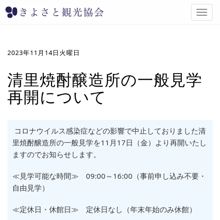
T
o
g
g
l
2023年11月14日火曜日
e
n
清里焼酎醸造所の一般見学
a
再開について
v
i
g
a
コロナウイルス感染症などの影響で中止しておりました清
t
i
里焼酎醸造所の一般見学を11月17日（金）より再開いたし
o
ますのでお知らせします。
n
≪見学可能な時間≫ 09:00～16:00（事前申し込み不要・
自由見学）
≪定休日・休館日≫ 定休日なし（年末年始のみ休館）