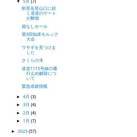
5月
(7)
▼
斜里岳登山口に続
く道道のゲート
が解放
箱なしセール
第3回知床モルック
大会
ウサギを見つけま
した
さくらの滝
道道1115号線の通
行止め解除につ
いて
緊急道路情報
4月
(3)
►
3月
(4)
►
2月
(4)
►
1月
(7)
►
2023
(57)
►