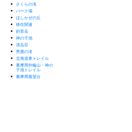
さくらの滝
パーク場
ほしかぜの丘
移住関連
斜里岳
神の子池
清岳荘
男鹿の滝
北海道東トレイル
裏摩周外輪山・神の
子池トレイル
裏摩周展望台