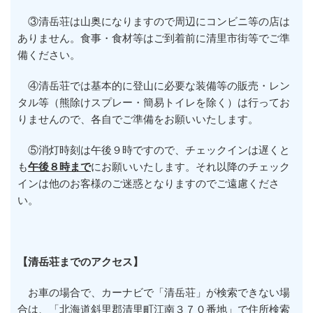
③清岳荘は山奥になりますので周辺にコンビニ等の店は
ありません。食事・食材等はご到着前に清里市街等でご準
備ください。
④清岳荘では基本的に登山に必要な装備等の販売・レン
タル等（熊除けスプレー・簡易トイレを除く）は行ってお
りませんので、各自でご準備をお願いいたします。
⑤消灯時刻は午後９時ですので、チェックインは遅くと
も
午後８時まで
にお願いいたします。それ以降のチェック
インは他のお客様のご迷惑となりますのでご遠慮くださ
い。
【清岳荘までのアクセス】
お車の場合で、カーナビで「清岳荘」が検索できない場
合は、「北海道斜里郡清里町江南３７０番地」で住所検索