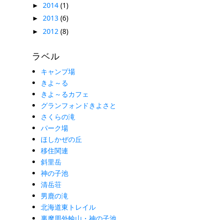
2014
(1)
►
2013
(6)
►
2012
(8)
►
ラベル
キャンプ場
きよ～る
きよ～るカフェ
グランフォンドきよさと
さくらの滝
パーク場
ほしかぜの丘
移住関連
斜里岳
神の子池
清岳荘
男鹿の滝
北海道東トレイル
裏摩周外輪山・神の子池