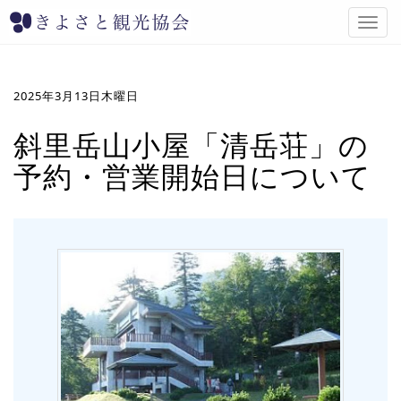
T
o
g
g
l
2025年3月13日木曜日
e
n
斜里岳山小屋「清岳荘」の
a
予約・営業開始日について
v
i
g
a
t
i
o
n