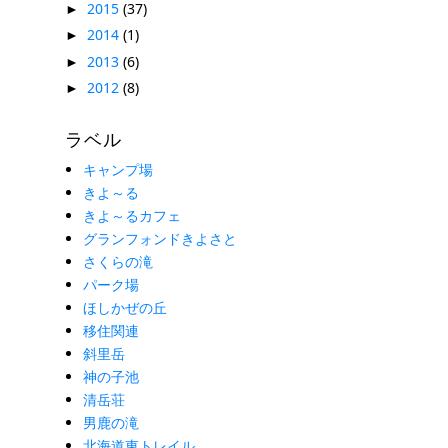
2015
(37)
►
2014
(1)
►
2013
(6)
►
2012
(8)
►
ラベル
キャンプ場
きよ～る
きよ～るカフェ
グランフォンドきよさと
さくらの滝
パーク場
ほしかぜの丘
移住関連
斜里岳
神の子池
清岳荘
男鹿の滝
北海道東トレイル