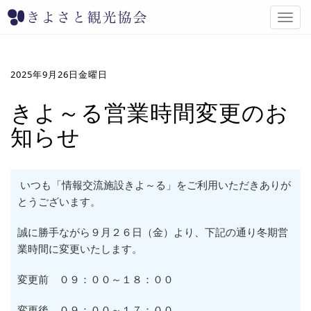
T
o
g
g
l
2025年9月26日金曜日
e
n
きよ～る営業時間変更のお
a
知らせ
v
i
g
a
いつも「情報交流施設きよ～る」をご利用いただきありが
t
i
とうございます。
o
n
誠に勝手ながら９月２６日（金）より、下記の通り冬期営
業時間に変更いたします。
変更前 ０９：００～１８：００
変更後 ０９：００～１７：００