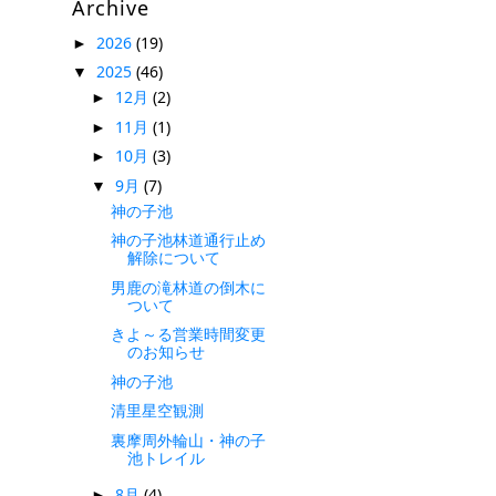
Archive
2026
(19)
►
2025
(46)
▼
12月
(2)
►
11月
(1)
►
10月
(3)
►
9月
(7)
▼
神の子池
神の子池林道通行止め
解除について
男鹿の滝林道の倒木に
ついて
きよ～る営業時間変更
のお知らせ
神の子池
清里星空観測
裏摩周外輪山・神の子
池トレイル
8月
(4)
►