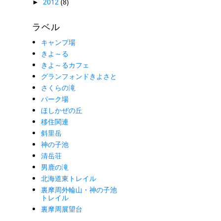
2012
(8)
►
ラベル
キャンプ場
きよ～る
きよ～るカフェ
グランフォンドきよさと
さくらの滝
パーク場
ほしかぜの丘
移住関連
斜里岳
神の子池
清岳荘
男鹿の滝
北海道東トレイル
裏摩周外輪山・神の子池
トレイル
裏摩周展望台