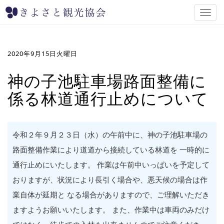
T
o
g
g
l
2020年9月15日火曜日
e
n
神の子池駐車場路面整備に
a
係る林道通行止めについて
v
i
g
a
t
令和２年９月２３日（水）の午前中に、神の子池駐車場の
i
路面整備作業により道道から接続している林道を 一時的に
o
n
通行止めにいたします。 作業は午前中いっぱいを予定して
おりますが、状況により長引く場合や、悪天候の場合は作
業自体が延期と なる場合がありますので、ご理解いただき
ますようお願いいたします。 また、作業中は車両のみだけ