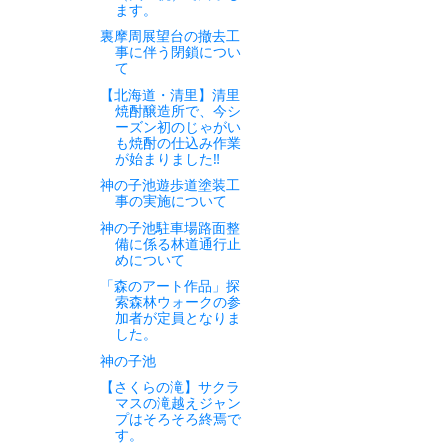
ます。
裏摩周展望台の撤去工
事に伴う閉鎖につい
て
【北海道・清里】清里
焼酎醸造所で、今シ
ーズン初のじゃがい
も焼酎の仕込み作業
が始まりました‼
神の子池遊歩道塗装工
事の実施について
神の子池駐車場路面整
備に係る林道通行止
めについて
「森のアート作品」探
索森林ウォークの参
加者が定員となりま
した。
神の子池
【さくらの滝】サクラ
マスの滝越えジャン
プはそろそろ終焉で
す。