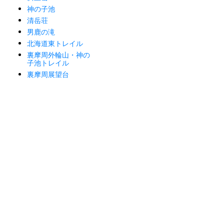
神の子池
清岳荘
男鹿の滝
北海道東トレイル
裏摩周外輪山・神の
子池トレイル
裏摩周展望台