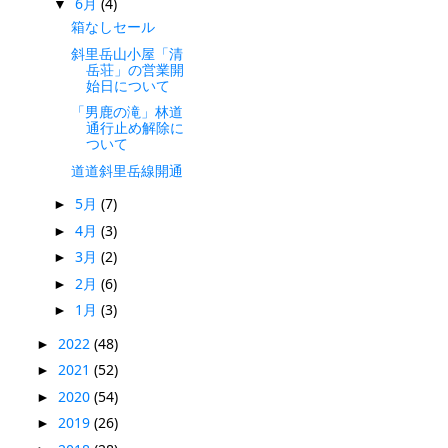
6月
(4)
▼
箱なしセール
斜里岳山小屋「清
岳荘」の営業開
始日について
「男鹿の滝」林道
通行止め解除に
ついて
道道斜里岳線開通
5月
(7)
►
4月
(3)
►
3月
(2)
►
2月
(6)
►
1月
(3)
►
2022
(48)
►
2021
(52)
►
2020
(54)
►
2019
(26)
►