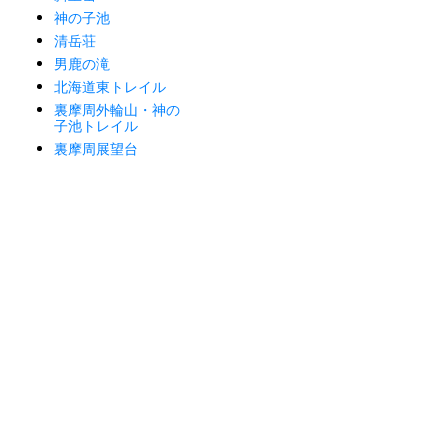
神の子池
清岳荘
男鹿の滝
北海道東トレイル
裏摩周外輪山・神の
子池トレイル
裏摩周展望台