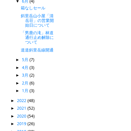
6月
(4)
▼
箱なしセール
斜里岳山小屋「清
岳荘」の営業開
始日について
「男鹿の滝」林道
通行止め解除に
ついて
道道斜里岳線開通
5月
(7)
►
4月
(3)
►
3月
(2)
►
2月
(6)
►
1月
(3)
►
2022
(48)
►
2021
(52)
►
2020
(54)
►
2019
(26)
►