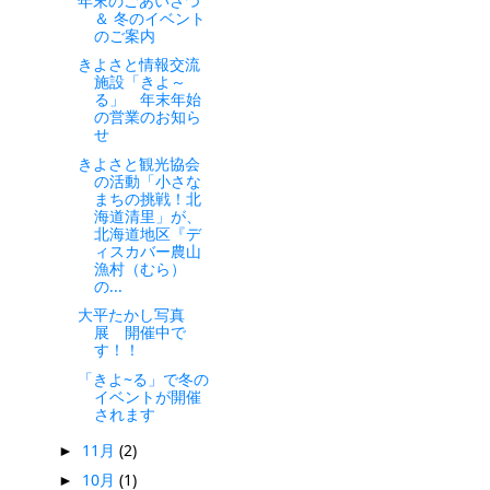
年末のごあいさつ
＆ 冬のイベント
のご案内
きよさと情報交流
施設「きよ～
る」 年末年始
の営業のお知ら
せ
きよさと観光協会
の活動「小さな
まちの挑戦！北
海道清里」が、
北海道地区『デ
ィスカバー農山
漁村（むら）
の...
大平たかし写真
展 開催中で
す！！
「きよ~る」で冬の
イベントが開催
されます
11月
(2)
►
10月
(1)
►