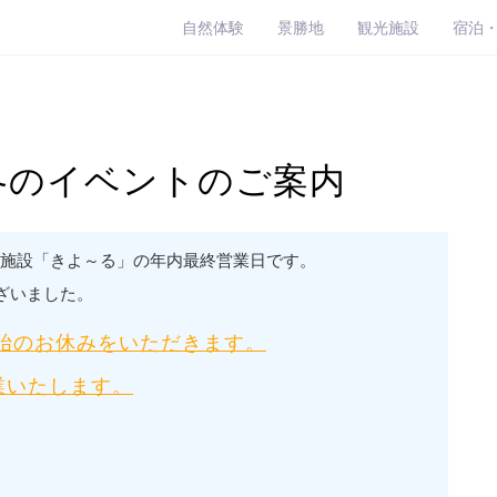
自然体験
景勝地
観光施設
宿泊
冬のイベントのご案内
流施設「きよ～る」の年内最終営業日です。
ざいました。
年始のお休みをいただきます。
業いたします。
。
。