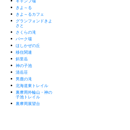
キャンプ場
きよ～る
きよ～るカフェ
グランフォンドきよ
さと
さくらの滝
パーク場
ほしかぜの丘
移住関連
斜里岳
神の子池
清岳荘
男鹿の滝
北海道東トレイル
裏摩周外輪山・神の
子池トレイル
裏摩周展望台